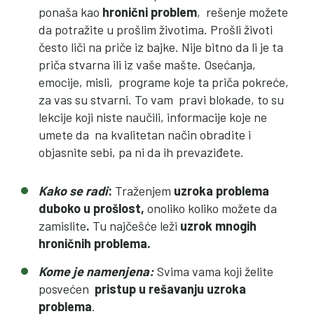
ponaša kao
hronični problem
, rešenje možete
da potražite u prošlim životima. Prošli životi
često liči na priče iz bajke. Nije bitno da li je ta
priča stvarna ili iz vaše mašte. Osećanja,
emocije, misli, programe koje ta priča pokreće,
za vas su stvarni. To vam pravi blokade, to su
lekcije koji niste naučili, informacije koje ne
umete da na kvalitetan način obradite i
objasnite sebi, pa ni da ih prevaziđete.
Kako se radi
:
Traženjem
uzroka problema
duboko u prošlost,
onoliko koliko možete da
zamislite
.
Tu najčešće leži
uzrok mnogih
hroničnih problema.
Kome je namenjena:
Svima vama koji želite
posvećen
pristup u rešavanju uzroka
problema
.