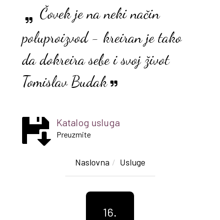
Čovek je na neki način
poluproizvod - kreiran je tako
da dokreira sebe i svoj život
Tomislav Budak
Katalog usluga
Preuzmite
Naslovna
Usluge
16.