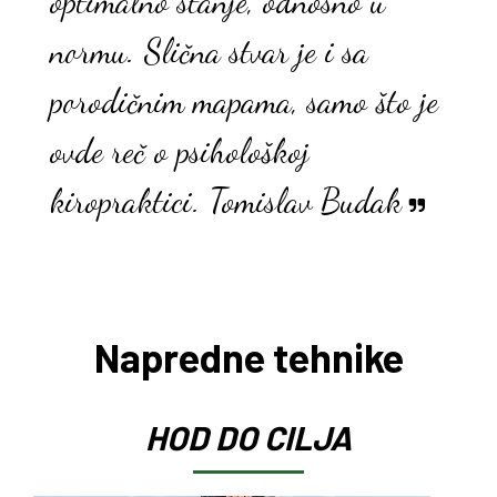
optimalno stanje, odnosno u
normu. Slična stvar je i sa
porodičnim mapama, samo što je
ovde reč o psihološkoj
kiropraktici. Tomislav Budak
Napredne tehnike
HOD DO CILJA