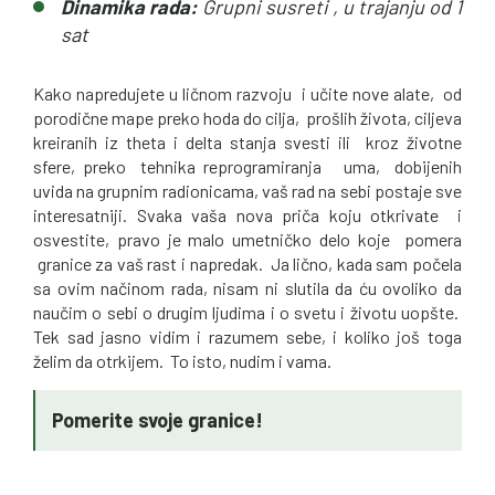
Dinamika rada:
Grupni susreti , u trajanju od 1
sat
Kako napredujete u ličnom razvoju i učite nove alate, od
porodične mape preko hoda do cilja, prošlih života, ciljeva
kreiranih iz theta i delta stanja svesti ili kroz životne
sfere, preko tehnika reprogramiranja uma, dobijenih
uvida na grupnim radionicama, vaš rad na sebi postaje sve
interesatniji. Svaka vaša nova priča koju otkrivate i
osvestite, pravo je malo umetničko delo koje pomera
granice za vaš rast i napredak. Ja lično, kada sam počela
sa ovim načinom rada, nisam ni slutila da ću ovoliko da
naučim o sebi o drugim ljudima i o svetu i životu uopšte.
Tek sad jasno vidim i razumem sebe, i koliko još toga
želim da otrkijem. To isto, nudim i vama.
Pomerite svoje granice!