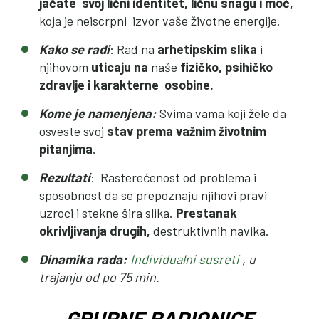
jačate svoj lični identitet, ličnu snagu i moć,
koja je neiscrpni izvor vaše životne energije.
Kako se radi
: Rad na
arhetipskim slika
i
njihovom
uticaju na
naše
fizičko, psihičko
zdravlje i karakterne osobine.
Kome je namenjena:
Svima vama koji žele da
osveste svoj
stav prema važnim životnim
pitanjima
.
Rezultati
: Rasterećenost od problema i
sposobnost da se prepoznaju njihovi pravi
uzroci i stekne šira slika.
Prestanak
okrivljivanja drugih,
destruktivnih navika.
Dinamika rada:
Individualni susreti
, u
trajanju od po 75 min.
GRUPNE RADIONICE