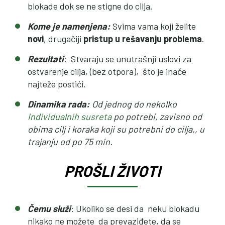
blokade dok se ne stigne do cilja.
Kome je namenjena:
Svima vama koji želite
novi
, drugačiji
pristup u rešavanju problema
.
Rezultati
: Stvaraju se unutrašnji uslovi za
ostvarenje cilja, (bez otpora), što je inače
najteže postići.
Dinamika rada
:
Od jednog do nekolko
Individualnih susreta
po potrebi, zavisno od
obima cilj i koraka koji su potrebni do cilja,, u
trajanju od po 75 min.
PROŠLI ŽIVOTI
Čemu služi
: Ukoliko se desi da neku blokadu
nikako ne možete da prevaziđete, da se