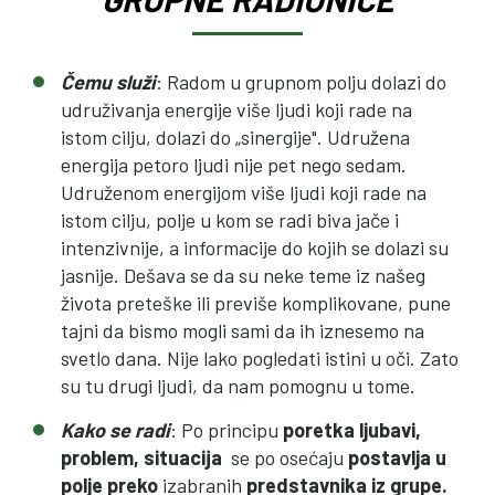
Čemu služi
: Radom u grupnom polju dolazi do
udruživanja energije više ljudi koji rade na
istom cilju, dolazi do „sinergije". Udružena
energija petoro ljudi nije pet nego sedam.
Udruženom energijom više ljudi koji rade na
istom cilju, polje u kom se radi biva jače i
intenzivnije, a informacije do kojih se dolazi su
jasnije. Dešava se da su neke teme iz našeg
života preteške ili previše komplikovane, pune
tajni da bismo mogli sami da ih iznesemo na
svetlo dana. Nije lako pogledati istini u oči. Zato
su tu drugi ljudi, da nam pomognu u tome.
Kako se radi
: Po principu
poretka ljubavi,
problem, situacija
se po osećaju
postavlja u
polje preko
izabranih
predstavnika iz grupe.