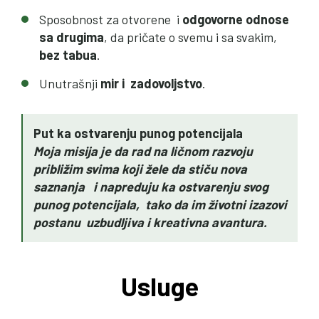
Sposobnost za otvorene i
odgovorne odnose
sa drugima
, da pričate o svemu i sa svakim,
bez tabua
.
Unutrašnji
mir i zadovoljstvo
.
Put ka ostvarenju punog potencijala
Moja misija je da rad na ličnom razvoju
približim svima koji žele da stiču nova
saznanja i napreduju ka ostvarenju svog
punog potencijala
, tako da im životni izazovi
postanu uzbudljiva i kreativna avantura.
Usluge