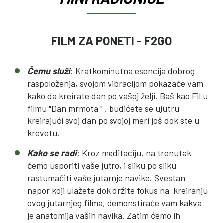
FILM ZA PONETI - F2GO
Čemu služi
: Kratkominutna esencija dobrog
raspoloženja, svojom vibracijom pokazaće vam
kako da kreirate dan po vašoj želji. Baš kao Fil u
filmu "Dan mrmota " , budićete se ujutru
kreirajući svoj dan po svojoj meri još dok ste u
krevetu.
Kako se radi
: Kroz meditaciju, na trenutak
ćemo usporiti vaše jutro, i sliku po sliku
rastumačiti vaše jutarnje navike. Svestan
napor koji ulažete dok držite fokus na kreiranju
ovog jutarnjeg filma, demonstiraće vam kakva
je anatomija vaših navika. Zatim ćemo ih