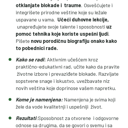
otklanjate blokade i traume
. Osvešćujete i
integrišete prirodne veštine koje su ležale
uspavane u vama.
Učeći duhovne lekcije,
unapređujete svoje talente i sposobnosti
uz
pomoć tehnika koje koriste
uspešni ljudi
.
Pišete
novu porodičnu biografiju
onako kako
to pobednici rade.
Kako se radi
:
Aktivnim učešćem kroz
praktično-edukativni rad, učite kako da pravite
životne izbore i prevaziđete blokade. Razvijate
sopstvene snage i iskustvo, uvežbavate niz
novih veština koje doprinose vašem napretku.
Kome je namenjena:
Namenjena je svima koji
žele da vode kvalitetnji i uspešniji život.
Rezultati
:Sposobnost za otvorene i odgovorne
odnose sa drugima, da se govori o svemu i sa