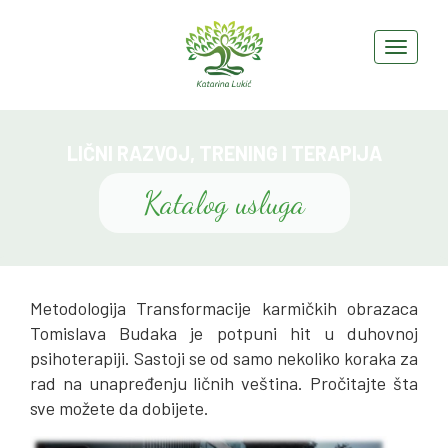
LIČNI RAZVOJ, TRENING I TERAPIJA
Katalog usluga
Metodologija Transformacije karmičkih obrazaca
Tomislava Budaka je potpuni hit u duhovnoj
psihoterapiji. Sastoji se od samo nekoliko koraka za
rad na unapređenju ličnih veština. Pročitajte šta
sve možete da dobijete.