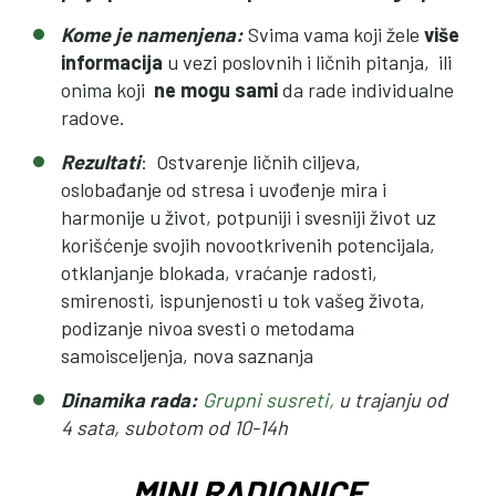
Kome je namenjena:
Svima vama koji žele
više
informacija
u vezi poslovnih i ličnih pitanja, ili
onima koji
ne mogu sami
da rade individualne
radove.
Rezultati
: Ostvarenje ličnih ciljeva,
oslobađanje od stresa i uvođenje mira i
harmonije u život, potpuniji i svesniji život uz
korišćenje svojih novootkrivenih potencijala,
otklanjanje blokada, vraćanje radosti,
smirenosti, ispunjenosti u tok vašeg života,
podizanje nivoa svesti o metodama
samoisceljenja, nova saznanja
Dinamika rada:
Grupni
susreti,
u trajanju od
4 sata, subotom od 10-14h
MINI RADIONICE