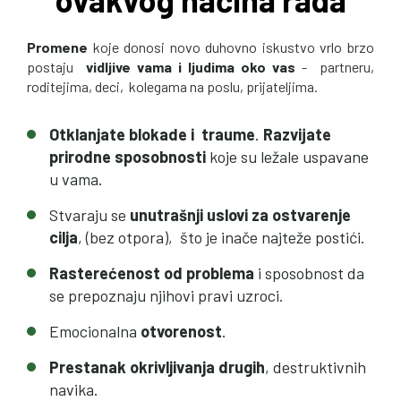
Promene
koje donosi novo duhovno iskustvo vrlo brzo
postaju
vidljive vama i ljudima oko vas
- partneru,
roditejima, deci, kolegama na poslu, prijateljima.
Otklanjate blokade i traume
.
Razvijate
prirodne sposobnosti
koje su ležale uspavane
u vama.
Stvaraju se
unutrašnji uslovi za ostvarenje
cilja
, (bez otpora), što je inače najteže postići.
Rasterećenost od problema
i sposobnost da
se prepoznaju njihovi pravi uzroci.
Emocionalna
otvorenost
.
Prestanak okrivljivanja drugih
, destruktivnih
navika.