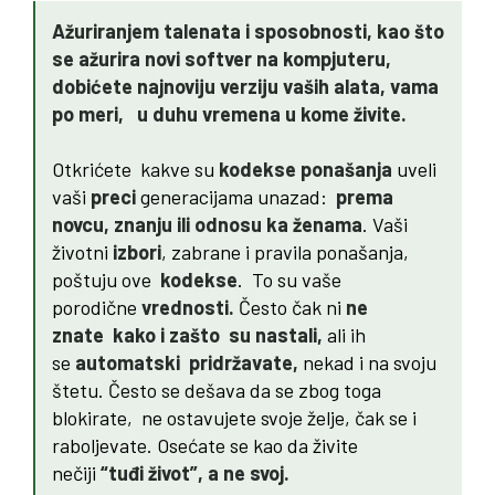
Ažuriranjem talenata i sposobnosti, kao što
se ažurira novi softver na kompjuteru,
dobićete najnoviju verziju vaših alata, vama
po meri, u duhu vremena u kome živite.
Otkrićete kakve su
kodekse ponašanja
uveli
vaši
preci
generacijama unazad:
prema
novcu, znanju ili odnosu ka ženama
. Vaši
životni
izbori
, zabrane i pravila ponašanja,
poštuju ove
kodekse
. To su vaše
porodične
vrednosti.
Često čak ni
ne
znate
kako i zašto su nastali,
ali ih
se
automatski pridržavate,
nekad i na svoju
štetu. Često se dešava da se zbog toga
blokirate, ne ostavujete svoje želje, čak se i
raboljevate. Osećate se kao da živite
nečiji
“tuđi život”, a ne svoj.