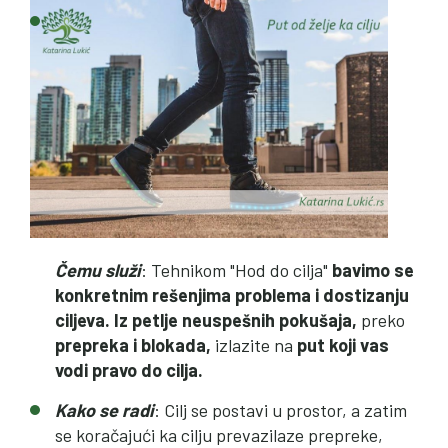
Čemu služi
: Tehnikom "Hod do cilja"
bavimo se
konkretnim rešenjima problema i dostizanju
ciljeva. Iz petlje neuspešnih pokušaja,
preko
prepreka i blokada,
izlazite na
put koji vas
vodi pravo do cilja.
Kako se radi
: Cilj se postavi u prostor, a zatim
se koračajući ka cilju prevazilaze prepreke,