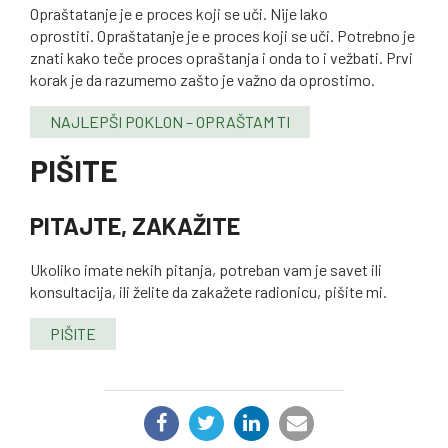
Opraštatanje je e proces koji se uči. Nije lako
oprostiti. Opraštatanje je e proces koji se uči. Potrebno je
znati kako teče proces opraštanja i onda to i vežbati. Prvi
korak je da razumemo zašto je važno da oprostimo.
NAJLEPŠI POKLON – OPRAŠTAM TI
PIŠITE
PITAJTE, ZAKAŽITE
Ukoliko imate nekih pitanja, potreban vam je savet ili
konsultacija, ili želite da zakažete radionicu, pišite mi.
PIŠITE
PODELI: