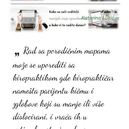
Rad sa porodičnim mapama
može se uporediti sa
kiropraktikom gde kiropraktičar
namešta pacijentu kičmu i
zglobove koji su manje ili više
dislocirani, i vraća ih u