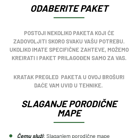
ODABERITE PAKET
POSTOJI NEKOLIKO PAKETA KOJI ĆE
ZADOVOLJITI SKORO SVAKU VAŠU POTREBU.
UKOLIKO IMATE SPECIFIČNE ZAHTEVE, MOŽEMO
KREIRATI I PAKET PRILAGOĐEN SAMO ZA VAS.
KRATAK PREGLED PAKETA U OVOJ BROŠURI
DAĆE VAM UVID U TEHNIKE.
SLAGANJE PORODIČNE
MAPE
Čemu služi
: Slaganjem porodične mape