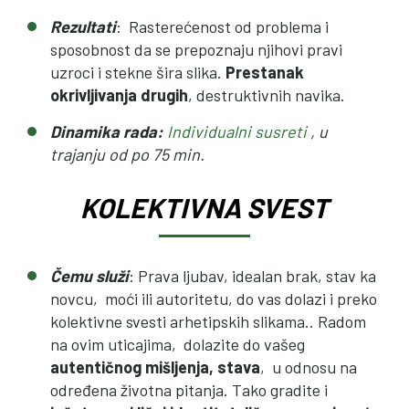
Rezultati
: Rasterećenost od problema i
sposobnost da se prepoznaju njihovi pravi
uzroci i stekne šira slika.
Prestanak
okrivljivanja drugih
, destruktivnih navika.
Dinamika rada:
Individualni susreti
, u
trajanju od po 75 min.
KOLEKTIVNA SVEST
Čemu služi
: Prava ljubav, idealan brak, stav ka
novcu, moći ili autoritetu, do vas dolazi i preko
kolektivne svesti arhetipskih slikama.. Radom
na ovim uticajima, dolazite do vašeg
autentičnog mišljenja, stava
, u odnosu na
određena životna pitanja. Tako gradite i