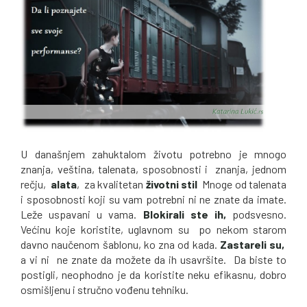
U današnjem zahuktalom životu potrebno je mnogo
znanja, veština, talenata, sposobnosti i znanja, jednom
rečju,
alata
, za kvalitetan
životni stil
Mnoge od talenata
i sposobnosti koji su vam potrebni ni ne znate da imate.
Leže uspavani u vama.
Blokirali ste ih,
podsvesno.
Većinu koje koristite, uglavnom su po nekom starom
davno naučenom šablonu, ko zna od kada.
Zastareli su,
a vi ni ne znate da možete da ih usavršite. Da biste to
postigli, neophodno je da koristite neku efikasnu, dobro
osmišljenu i stručno vođenu tehniku.