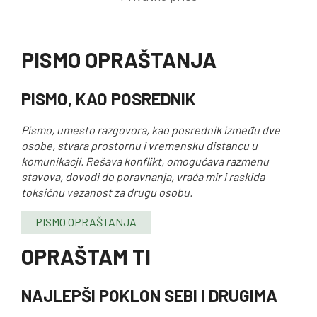
PISMO OPRAŠTANJA
PISMO, KAO POSREDNIK
Pismo, umesto razgovora, kao posrednik između dve
osobe, stvara prostornu i vremensku distancu u
komunikacji. Rešava konflikt, omogućava razmenu
stavova, dovodi do poravnanja, vraća mir i raskida
toksičnu vezanost za drugu osobu.
PISMO OPRAŠTANJA
OPRAŠTAM TI
NAJLEPŠI POKLON SEBI I DRUGIMA